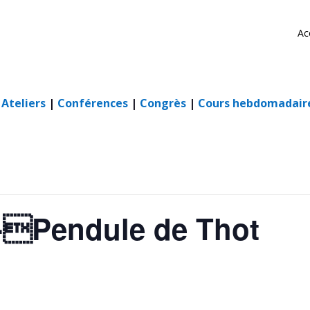
Ac
|
Ateliers
|
Conférences
|
Congrès
|
Cours hebdomadair
 -Pendule de Thot