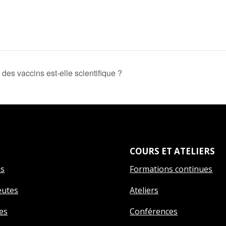
des vaccins est-elle scientifique ?
COURS ET ATELIERS
ns
Formations continues
eutes
Ateliers
es
Conférences